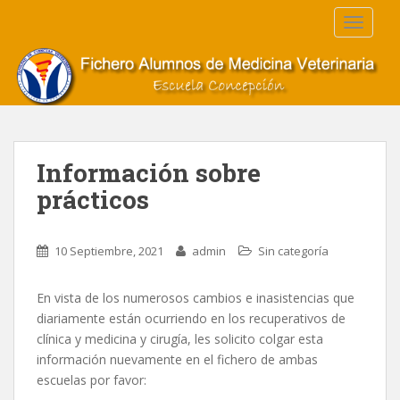
S
TOGGLE
k
i
p
t
o
m
a
Información sobre
i
prácticos
n
c
o
10 Septiembre, 2021
admin
Sin categoría
n
t
e
En vista de los numerosos cambios e inasistencias que
n
diariamente están ocurriendo en los recuperativos de
t
clínica y medicina y cirugía, les solicito colgar esta
información nuevamente en el fichero de ambas
escuelas por favor: