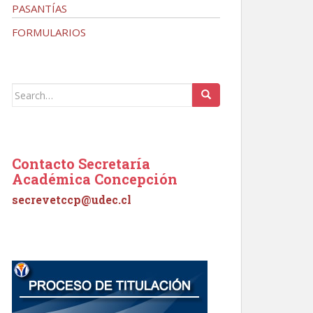
PASANTÍAS
FORMULARIOS
Search
for:
Contacto Secretaría
Académica Concepción
secrevetccp@udec.cl