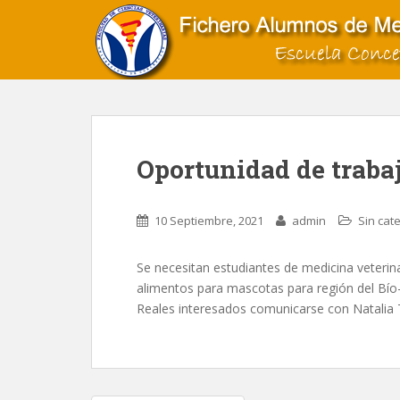
S
k
i
p
t
o
m
a
Oportunidad de traba
i
n
c
10 Septiembre, 2021
admin
Sin cat
o
n
Se necesitan estudiantes de medicina veteri
t
alimentos para mascotas para región del Bío-
e
Reales interesados comunicarse con Natalia 
n
t