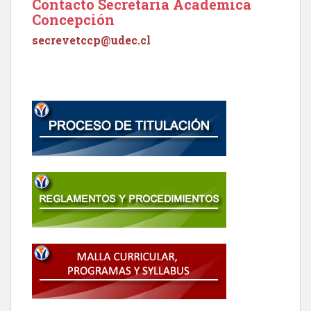
Contacto Secretaría Académica
Concepción
secrevetccp@udec.cl