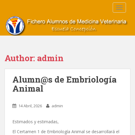
S
TOGGLE
k
i
p
t
o
m
a
Author:
admin
i
n
c
Alumn@s de Embriología
o
Animal
n
t
e
14 Abril, 2026
admin
n
t
Estimados y estimadas,
El Certamen 1 de Embriología Animal se desarrollará el