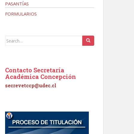
PASANTÍAS
FORMULARIOS
Search
for:
Contacto Secretaría
Académica Concepción
secrevetccp@udec.cl