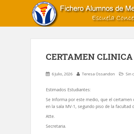
S
k
i
p
t
o
m
a
CERTAMEN CLINICA
i
n
c
6 Julio, 2026
Teresa Ossandon
Sin 
o
n
Estimados Estudiantes:
t
e
Se Informa por este medio, que el certamen d
n
en la sala MV-1, segundo piso de la facultad
t
Atte.
Secretaria.