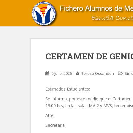
S
k
i
p
t
o
m
a
CERTAMEN DE GENI
i
n
c
6 Julio, 2026
Teresa Ossandon
Sin 
o
n
Estimados Estudiantes:
t
e
Se Informa, por este medio que el Certamen d
n
13:00 hrs, en las salas MV-2 y MV3, tercer pi
t
Atte.
Secretaria.