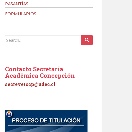
PASANTÍAS
FORMULARIOS
Search
for:
Contacto Secretaría
Académica Concepción
secrevetccp@udec.cl