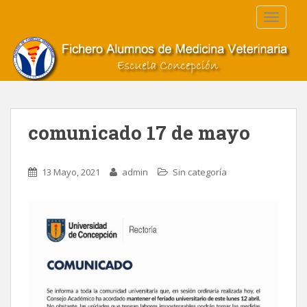
S
TOGGLE
k
i
p
t
o
m
a
comunicado 17 de mayo
i
n
c
13 Mayo, 2021
admin
Sin categoría
o
n
t
e
n
t