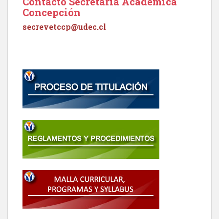
Contacto Secretaría Académica
Concepción
secrevetccp@udec.cl