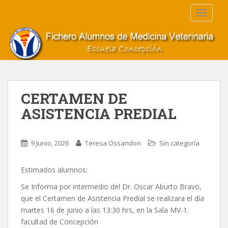
S
TOGGLE
k
i
p
t
o
m
a
CERTAMEN DE
i
ASISTENCIA PREDIAL
n
c
o
9 Junio, 2026
Teresa Ossandon
Sin categoría
n
t
e
Estimados alumnos:
n
Se Informa por intermedio del Dr. Oscar Aburto Bravo,
t
que el Certamen de Asistencia Predial se realizara el día
martes 16 de junio a las 13:30 hrs, en la Sala MV-1.
facultad de Concepción