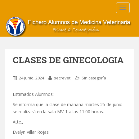
S
TOGGLE
k
i
p
t
o
m
a
CLASES DE GINECOLOGIA
i
n
c
24 Junio, 2024
secrevet
Sin categoría
o
n
Estimados Alumnos:
t
e
Se informa que la clase de mañana martes 25 de junio
n
se realizará en la sala MV-1 a las 11:00 horas.
t
Atte.,
Evelyn Villar Rojas