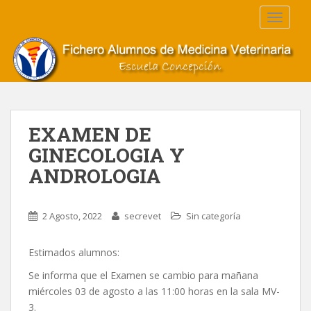
S
TOGGLE
k
i
p
t
o
m
a
EXAMEN DE
i
GINECOLOGIA Y
n
c
ANDROLOGIA
o
n
t
2 Agosto, 2022
secrevet
Sin categoría
e
n
Estimados alumnos:
t
Se informa que el Examen se cambio para mañana
miércoles 03 de agosto a las 11:00 horas en la sala MV-
3.