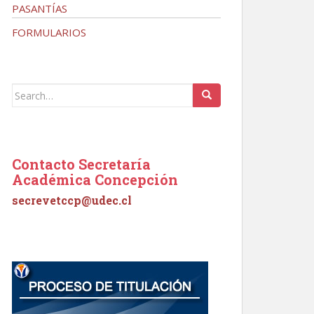
PASANTÍAS
FORMULARIOS
Search
for:
Contacto Secretaría
Académica Concepción
secrevetccp@udec.cl