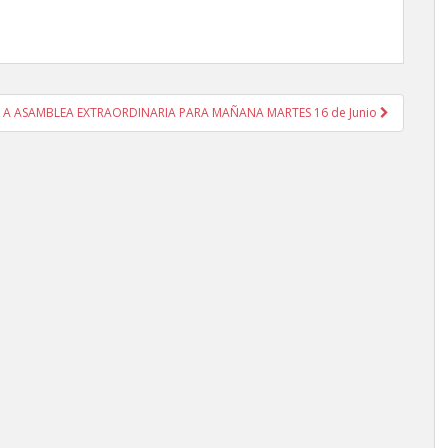
A A ASAMBLEA EXTRAORDINARIA PARA MAÑANA MARTES 16 de Junio