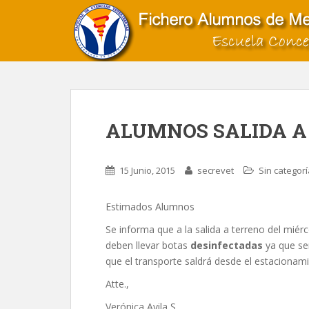
S
k
i
p
t
o
m
a
ALUMNOS SALIDA A
i
n
c
15 Junio, 2015
secrevet
Sin categorí
o
n
Estimados Alumnos
t
e
Se informa que a la salida a terreno del miér
n
deben llevar botas
desinfectadas
ya que ser
t
que el transporte saldrá desde el estacionamie
Atte.,
Verónica Avila S.