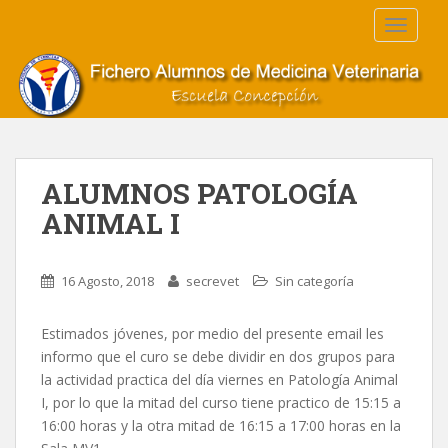
S
TOGGLE
k
i
p
t
o
m
a
ALUMNOS PATOLOGÍA
i
ANIMAL I
n
c
o
16 Agosto, 2018
secrevet
Sin categoría
n
t
e
Estimados jóvenes, por medio del presente email les
n
informo que el curo se debe dividir en dos grupos para
t
la actividad practica del día viernes en Patología Animal
I, por lo que la mitad del curso tiene practico de 15:15 a
16:00 horas y la otra mitad de 16:15 a 17:00 horas en la