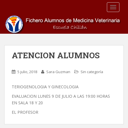
S
TOGGLE
k
i
p
t
o
m
a
ATENCION ALUMNOS
i
n
c
5 julio, 2018
Sara Guzman
Sin categoría
o
n
TERIOGENOLOGIA Y GINECOLOGIA
t
e
EVALUACION LUNES 9 DE JULIO A LAS 19:00 HORAS
n
EN SALA 18 Y 20
t
EL PROFESOR