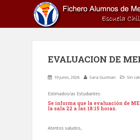
S
k
i
p
t
o
m
a
EVALUACION DE ME
i
n
c
19 junio, 2026
Sara Guzman
Sin ca
o
n
Estimados/as Estudiantes:
t
Se informa que la evaluación de
ME
e
la sala 22 a las 18:15 horas.
n
t
Atentos saludos,