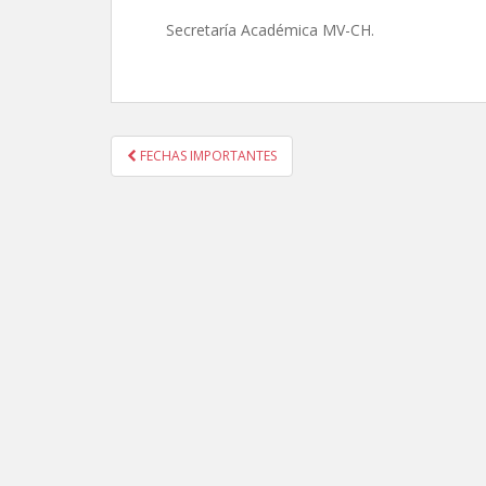
Secretaría Académica MV-CH.
Navegación
FECHAS IMPORTANTES
de
entradas