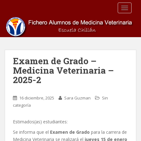
S
TOGGLE
k
i
p
t
o
m
a
Examen de Grado –
i
Medicina Veterinaria –
n
c
2025-2
o
n
t
16 diciembre, 2025
Sara Guzman
Sin
e
categoría
n
t
Estimados(as) estudiantes:
Se informa que el
Examen de Grado
para la carrera de
Medicina Veterinaria se realizará el
jueves 15 de enero