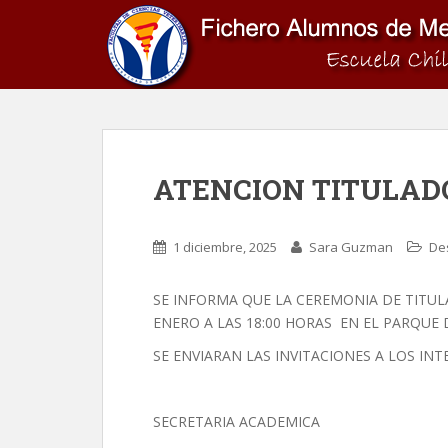
S
k
i
p
t
o
m
a
ATENCION TITULADO
i
n
c
1 diciembre, 2025
Sara Guzman
De
o
n
SE INFORMA QUE LA CEREMONIA DE TITULA
t
ENERO A LAS 18:00 HORAS EN EL PARQUE
e
n
SE ENVIARAN LAS INVITACIONES A LOS IN
t
SECRETARIA ACADEMICA