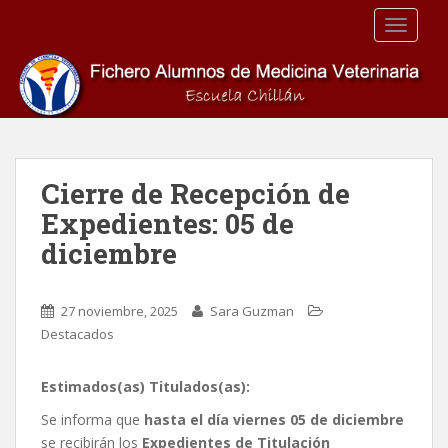
S
TOGGLE
k
i
p
t
o
m
a
Cierre de Recepción de
i
Expedientes: 05 de
n
c
diciembre
o
n
t
27 noviembre, 2025
Sara Guzman
e
Destacados
n
t
Estimados(as) Titulados(as):
Se informa que
hasta el día viernes 05 de diciembre
se recibirán los
Expedientes de Titulación