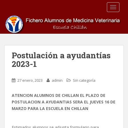
S
TOGGLE
k
i
p
t
o
m
a
Postulación a ayudantías
i
2023-1
n
c
o
27 enero, 2023
admin
Sin categoría
n
t
e
ATENCION ALUMNOS DE CHILLAN EL PLAZO DE
n
POSTULACION A AYUDANTIAS SERA EL JUEVES 16 DE
t
MARZO PARA LA ESCUELA EN CHILLAN
Estimados alumnos se adjunta formulario para