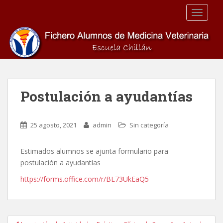
S
TOGGLE
k
i
p
t
o
m
a
Postulación a ayudantías
i
n
c
25 agosto, 2021
admin
Sin categoría
o
n
Estimados alumnos se ajunta formulario para
t
postulación a ayudantías
e
n
https://forms.office.com/r/BL73UkEaQ5
t
Navegación