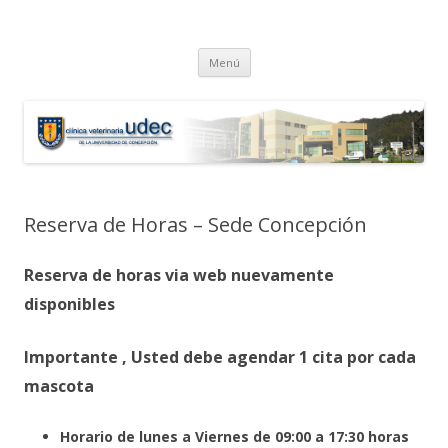
Reserva de horas clínica
Reserva de horas clínica veterinaria UdeC Concepción
Saltar
veterinaria UdeC Concepción
Menú
al
contenido
Reserva de Horas – Sede Concepción
Reserva de horas via web nuevamente
disponibles
Importante , Usted debe agendar 1 cita por cada
mascota
Horario de lunes a Viernes de 09:00 a 17:30 horas