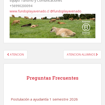
Equipo Turismo y Comunicaciones
+56990200094
www.fundoplayavenado.cl
@fundoplayavenado
Navegación
ATENCION
ATENCION ALUMNOS
de
entradas
Preguntas Frecuentes
Postulación a ayudantía 1 semestre 2026