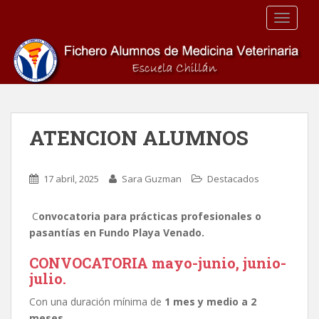
S
TOGGLE
k
i
p
t
o
m
a
ATENCION ALUMNOS
i
n
c
17 abril, 2025
Sara Guzman
Destacados
o
n
C
onvocatoria para prácticas profesionales o
t
pasantías en Fundo Playa Venado.
e
n
CONVOCATORIA mayo-junio, junio-
t
julio.
Con una duración mínima de
1 mes y medio a 2
meses
.